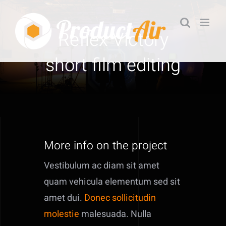
Passer
au
Reflex Victory
contenu
short film editing
More info on the project
Vestibulum ac diam sit amet
quam vehicula elementum sed sit
amet dui.
Donec sollicitudin
molestie
malesuada. Nulla