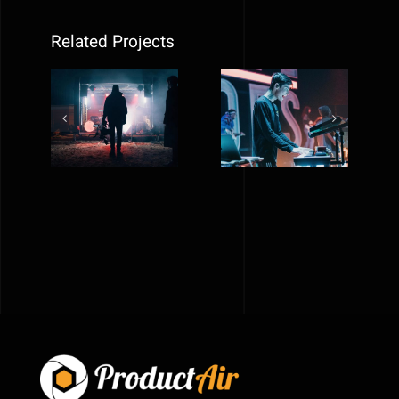
Related Projects
Crazyplay
Premios
new music
feroz music
video
festival 2019